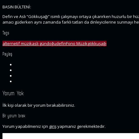
BASIN BÜLTENİ:
Defin ve Aslı “Gökkuşağı” isimli çalışmayı ortaya çıkarırken huzurlu bir hü
amacı güderken aynı zamanda farklı tatları da dinleyicilerine sunmayı hede
Tags
alternetif müzik
aslı gündoğu
defin
Fono Müzik
gökkuşağı
Paylaş
Yorum Yok
İlk kişi olarak bir yorum bırakabilirsiniz.
Bir yorum bırak
Yorum yapabilmeniz için
giriş
yapmanız gerekmektedir.