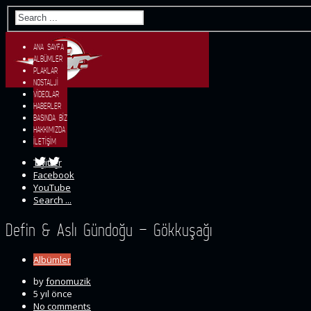
ANA SAYFA
Ana Sayfa
ALBÜMLER
Albümler
PLAKLAR
Plaklar
NOSTALJI
Nostalji
VIDEOLAR
Videolar
HABERLER
Haberler
BASINDA BIZ
Basında Biz
HAKKIMIZDA
Hakkımızda
İLETIŞIM
İletişim
Twitter
Facebook
YouTube
Search ...
Defin & Aslı Gündoğu – Gökkuşağı
Albümler
by
fonomuzik
5 yıl önce
No comments